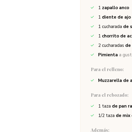
1
zapallo anco
1
diente de ajo
1
cucharada
de 
1
chorrito de ac
2
cucharadas
de 
Pimienta
a gus
Para el relleno:
Muzzarella de 
Para el rebozado:
1
taza
de pan r
1/2
taza
de mix 
Además: