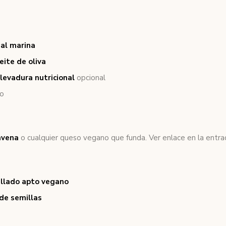
sal marina
eite de oliva
levadura nutricional
opcional
to
avena
o cualquier queso vegano que funda. Ver enlace en la entra
allado apto vegano
de semillas