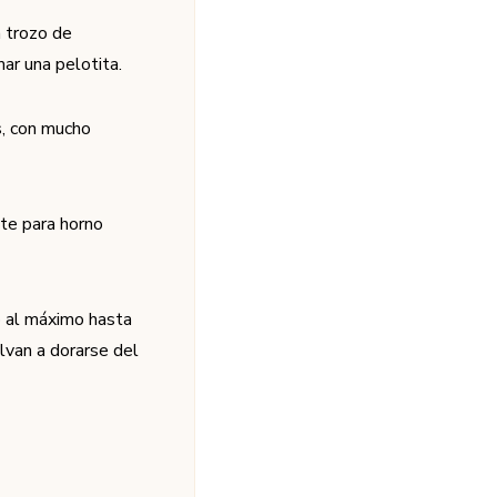
n trozo de
ar una pelotita.
s, con mucho
nte para horno
o al máximo hasta
lvan a dorarse del