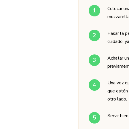
Colocar un
muzzarella
Pasar la p
cuidado, y
Achatar un
previament
Una vez qu
que estén 
otro lado.
Servir bie