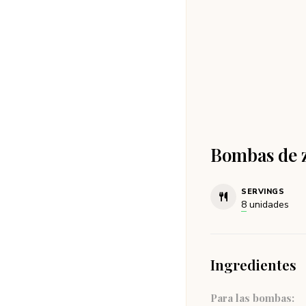
Bombas de z
SERVINGS
8
unidades
Ingredientes
Para las bombas: