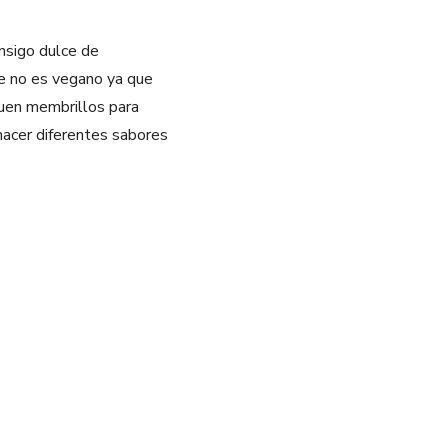
nsigo dulce de
se no es vegano ya que
guen membrillos para
hacer diferentes sabores