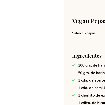
Vegan Pepa
Salen 16 pepas
Ingredientes
100
grs. de har
50
grs. de hari
1
cda. de aceit
1
cda. de semil
1
chorrito de ex
1
cdita. de bic