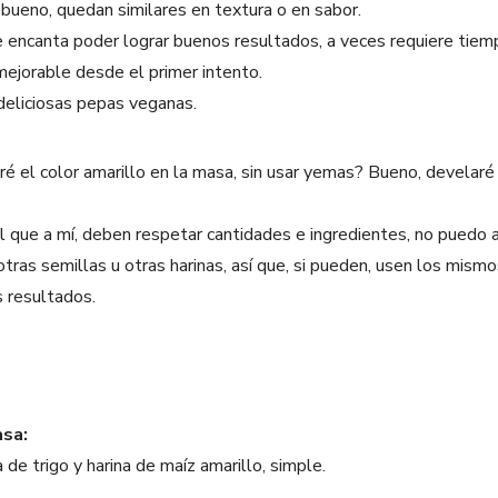
 bueno, quedan similares en textura o en sabor.
e encanta poder lograr buenos resultados, a veces requiere tiem
mejorable desde el primer intento.
deliciosas pepas veganas.
é el color amarillo en la masa, sin usar yemas? Bueno, develaré
l que a mí, deben respetar cantidades e ingredientes, no puedo
 otras semillas u otras harinas, así que, si pueden, usen los mism
 resultados.
asa:
 de trigo y harina de maíz amarillo, simple.