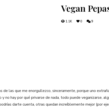
Vegan Pepa
1.1K
0
9
as de las que me enorgullezco, sinceramente, porque uno extra
o y no hay por qué privarse de nada, todo puede veganizarse, al
 podrías darte cuenta, otras quedan increíblemente mejor (por e