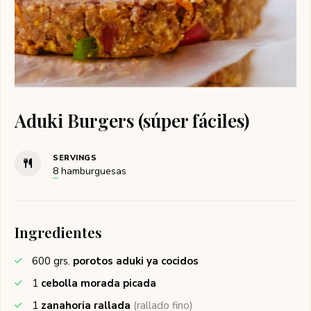
Aduki Burgers (súper fáciles)
SERVINGS
8
hamburguesas
Ingredientes
600
grs.
porotos aduki ya cocidos
1
cebolla morada picada
1
zanahoria rallada
(rallado fino)