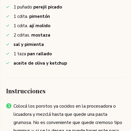
1
puñado
perejil picado
1
cdita.
pimentón
1
cdita.
ají molido
2
cditas.
mostaza
sal y pimienta
1
taza
pan rallado
aceite de oliva y ketchup
Instrucciones
Colocá los porotos ya cocidos en la procesadora o
licuadora y mezclá hasta que quede una pasta
grumosa. No es conveniente que quede cremoso tipo
hummus y, si se lo desea, se puede hacer este paso