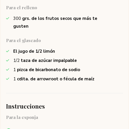
Para el relleno
300
grs. de los frutos secos que más te
gusten
Para el glaseado
El jugo de 1/2 limón
1/2
taza de azúcar impalpable
1
pizca de bicarbonato de sodio
1
cdita. de arrowroot o fécula de maíz
Instrucciones
Para la esponja