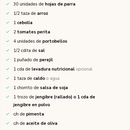
30
unidades de
hojas de parra
1/2
taza de
arroz
1
cebolla
2
tomates perita
4
unidades de
portobellos
1/2
cdita de
sal
1
puñado de
perejil
1
cda de
levadura nutricional
opcional
1
taza de
caldo
o agua
1
chorrito de
salsa de soja
1
trozo de
jengibre (rallado) o 1 cda de
jengibre en polvo
c/n
de
pimenta
c/n
de
aceite de oliva