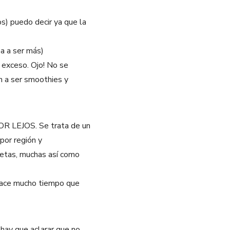
s) puedo decir ya que la
ba a ser más)
 exceso. Ojo! No se
n a ser smoothies y
 POR LEJOS. Se trata de un
por región y
etas, muchas así como
 hace mucho tiempo que
hay que aclarar que no