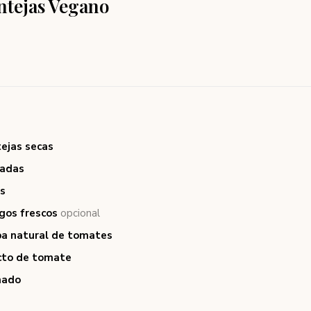
ntejas Vegano
tejas secas
radas
as
gos frescos
opcional
lpa natural de tomates
acto de tomate
mado