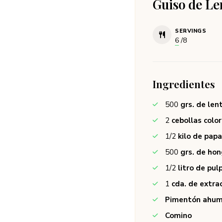
Guiso de Le
SERVINGS
6
/8
Ingredientes
500
grs. de len
2
cebollas colo
1/2
kilo de pap
500
grs. de hon
1/2
litro de pu
1
cda. de extr
Pimentón ahu
Comino