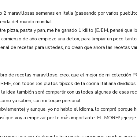
2 maravillosas semanas en Italia (paseando por varios pueblito
ferida del mundo mundial.
tre pizza, pasta y pan, me he ganado 1 kilito (EJEM, pensé que i
 comienzo de año empiezo una detox, para limpiar un poco tanto
enal de recetas para ustedes, no crean que ahora las recetas va
 libro de recetas maravilloso, creo, que el mejor de mi colección
con todos los platos típicos de la cocina Italiana divididos 
 idea también será compartir con ustedes algunas de esas rec
, como ya saben, con mi toque personal.
o (obviamente) y aunque, yo no hablo el idioma, lo compré porque
 así que voy a empezar por lo más importante: EL MORFI! jejejeje
do comer vegano, realmente hay muchas opciones, muchas veces 