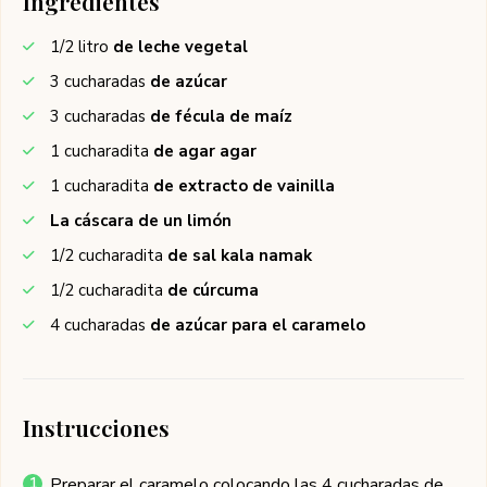
Ingredientes
1/2
litro
de leche vegetal
3
cucharadas
de azúcar
3
cucharadas
de fécula de maíz
1
cucharadita
de agar agar
1
cucharadita
de extracto de vainilla
La cáscara de un limón
1/2
cucharadita
de sal kala namak
1/2
cucharadita
de cúrcuma
4
cucharadas
de azúcar para el caramelo
Instrucciones
Preparar el caramelo colocando las 4 cucharadas de